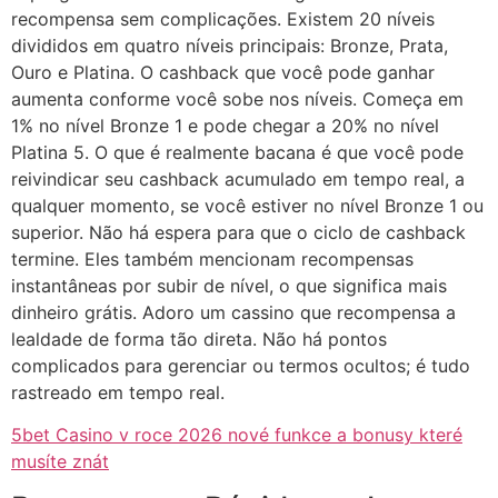
recompensa sem complicações. Existem 20 níveis
divididos em quatro níveis principais: Bronze, Prata,
Ouro e Platina. O cashback que você pode ganhar
aumenta conforme você sobe nos níveis. Começa em
1% no nível Bronze 1 e pode chegar a 20% no nível
Platina 5. O que é realmente bacana é que você pode
reivindicar seu cashback acumulado em tempo real, a
qualquer momento, se você estiver no nível Bronze 1 ou
superior. Não há espera para que o ciclo de cashback
termine. Eles também mencionam recompensas
instantâneas por subir de nível, o que significa mais
dinheiro grátis. Adoro um cassino que recompensa a
lealdade de forma tão direta. Não há pontos
complicados para gerenciar ou termos ocultos; é tudo
rastreado em tempo real.
5bet Casino v roce 2026 nové funkce a bonusy které
musíte znát