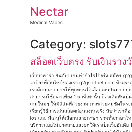
Skip
Nectar
to
content
Medical Vapes
Category:
slots77
สล็อตเว็บตรง รับเงินราง
เว็บบาคาร่า อันดับ1 เกมทำกำไรได้จริง สมัคร g2
ว่าต้องที่เว็บไซต์ของเรา g2gslotbet.com ซึ่งต
เรามีเกมมากมายให้ทุกท่านได้เลือกเล่นกันมากกว่า 
สามารถใช้เวลาเพียง 1 นาทีเท่านั้น ก็ลงเดิมพันเป็
เกมใหม่ๆ ให้มีสีสันที่สวยงาม ภาพสวยคมชัดในระด
เรียนรู้วิธีการเล่นสล็อตก่อนลงทุนจริง นับว่าเ
ios และ มีเมนูให้เลือกหลายภาษา รวมทั้งภาษาไทยเ
บริการแบบไม่ขาดสายและยกให้เราเป็นเว็บอันดับ 1 ใ