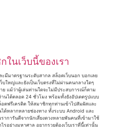
ิกในเว็บนี้ของเรา
ภัยและมีมาตรฐานระดับสากล สล็อตเว็บนอก บอกเลย
็บใหญ่และยังเป็นเว็บตรงที่ไม่ผ่านคนกลางใดๆ
ง่าย แม้ว่าผู้เล่นท่านใดจะไม่มีประสบการณ์ก็ตาม
ท่านได้ตลอด 24 ชั่วโมง พร้อมทั้งยังอัปเดตรูปแบบ
อตฟรีเครดิต ให้สมาชิกทุกท่านเข้าไปสัมผัสและ
เล่นได้หลากหลายช่องทาง ทั้งระบบ Android และ
ราการันตีจากนักเสี่ยงดวงหลายพันคนที่เข้ามาใช้
ไรอย่างมหาศาล อยากรวยต้องเว็บเราที่นี้เท่านั้น