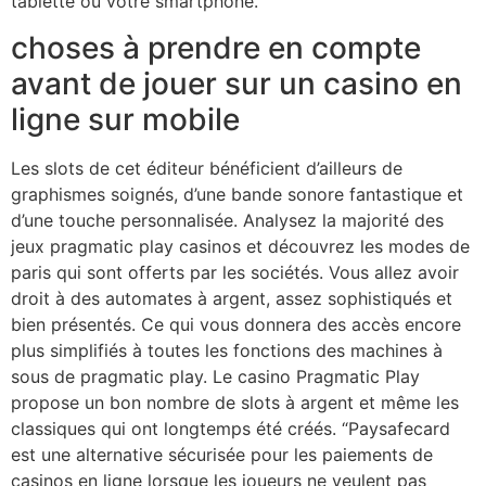
tablette ou votre smartphone.
choses à prendre en compte
avant de jouer sur un casino en
ligne sur mobile
Les slots de cet éditeur bénéficient d’ailleurs de
graphismes soignés, d’une bande sonore fantastique et
d’une touche personnalisée. Analysez la majorité des
jeux pragmatic play casinos et découvrez les modes de
paris qui sont offerts par les sociétés. Vous allez avoir
droit à des automates à argent, assez sophistiqués et
bien présentés. Ce qui vous donnera des accès encore
plus simplifiés à toutes les fonctions des machines à
sous de pragmatic play. Le casino Pragmatic Play
propose un bon nombre de slots à argent et même les
classiques qui ont longtemps été créés. “Paysafecard
est une alternative sécurisée pour les paiements de
casinos en ligne lorsque les joueurs ne veulent pas