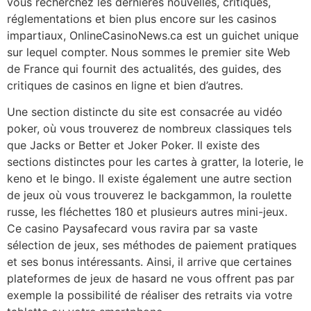
vous recherchez les dernières nouvelles, critiques,
réglementations et bien plus encore sur les casinos
impartiaux, OnlineCasinoNews.ca est un guichet unique
sur lequel compter. Nous sommes le premier site Web
de France qui fournit des actualités, des guides, des
critiques de casinos en ligne et bien d’autres.
Une section distincte du site est consacrée au vidéo
poker, où vous trouverez de nombreux classiques tels
que Jacks or Better et Joker Poker. Il existe des
sections distinctes pour les cartes à gratter, la loterie, le
keno et le bingo. Il existe également une autre section
de jeux où vous trouverez le backgammon, la roulette
russe, les fléchettes 180 et plusieurs autres mini-jeux.
Ce casino Paysafecard vous ravira par sa vaste
sélection de jeux, ses méthodes de paiement pratiques
et ses bonus intéressants. Ainsi, il arrive que certaines
plateformes de jeux de hasard ne vous offrent pas par
exemple la possibilité de réaliser des retraits via votre