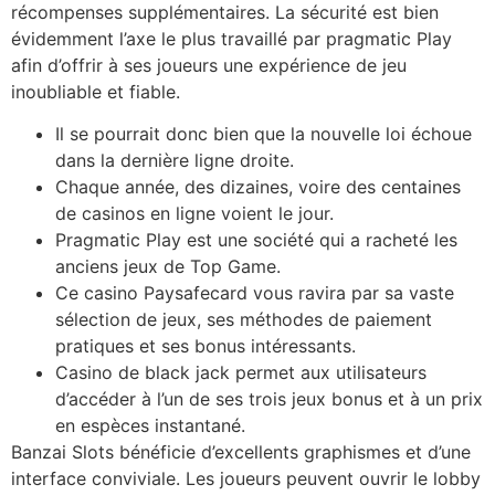
récompenses supplémentaires. La sécurité est bien
évidemment l’axe le plus travaillé par pragmatic Play
afin d’offrir à ses joueurs une expérience de jeu
inoubliable et fiable.
Il se pourrait donc bien que la nouvelle loi échoue
dans la dernière ligne droite.
Chaque année, des dizaines, voire des centaines
de casinos en ligne voient le jour.
Pragmatic Play est une société qui a racheté les
anciens jeux de Top Game.
Ce casino Paysafecard vous ravira par sa vaste
sélection de jeux, ses méthodes de paiement
pratiques et ses bonus intéressants.
Casino de black jack permet aux utilisateurs
d’accéder à l’un de ses trois jeux bonus et à un prix
en espèces instantané.
Banzai Slots bénéficie d’excellents graphismes et d’une
interface conviviale. Les joueurs peuvent ouvrir le lobby