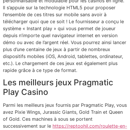
personnalisable et modulable pour les casinos en ligne.
Il s’appuie sur la technologie HTML5 pour proposer
l’ensemble de ces titres sur mobile sans avoir à
télécharger quoi que ce soit ! Le fournisseur a conçu le
système « Instant play » qui vous permet de joueur
depuis n’importe quel navigateur internet en version
démo ou avec de l’argent réel. Vous pourrez ainsi lancer
plus d’une centaine de jeux à partir de nombreux
dispositifs mobiles (iOS, Android, tablettes, ordinateur,
etc.). Le chargement de ces jeux est également plus
rapide grâce à ce type de format.
Les meilleurs jeux Pragmatic
Play Casino
Parmi les meilleurs jeux fournis par Pragmatic Play, vous
avez Pixie Wings, Jurassic Giants, Gold Train et Queen
of Gold. Ces machines à sous se portent
successivement sur le
https://reptoohil.com/roulette-en-