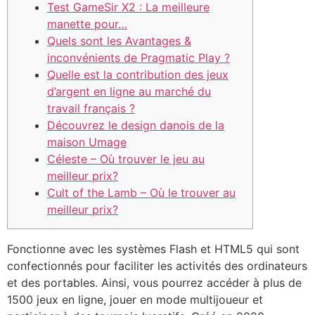
Test GameSir X2 : La meilleure
manette pour…
Quels sont les Avantages &
inconvénients de Pragmatic Play ?
Quelle est la contribution des jeux
d’argent en ligne au marché du
travail français ?
Découvrez le design danois de la
maison Umage
Céleste – Où trouver le jeu au
meilleur prix?
Cult of the Lamb – Où le trouver au
meilleur prix?
Fonctionne avec les systèmes Flash et HTML5 qui sont
confectionnés pour faciliter les activités des ordinateurs
et des portables. Ainsi, vous pourrez accéder à plus de
1500 jeux en ligne, jouer en mode multijoueur et