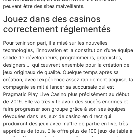
peuvent être des sites malveillants.
Jouez dans des casinos
correctement réglementés
Pour tenir son pari, il a misé sur les nouvelles
technologies, l’innovation et la constitution d’une équipe
solide de développeurs, programmeurs, graphistes,
designers,… qui œuvrent ensemble pour la création de
jeux originaux de qualité. Quelque temps après sa
création, avec l’expérience assez rapidement acquise, la
compagnie se mit à lancer sa succursale qui est
Pragmatic Play Live Casino plus précisément au début
de 2019. Elle va très vite avoir des succès énormes et
faire progresser son groupe grâce à son ses équipes
dévouées dans les jeux de casino en direct qui
produiront des jeux avec maître de partie en live, très
appréciés de tous. Elle offre plus de 100 jeux de table à