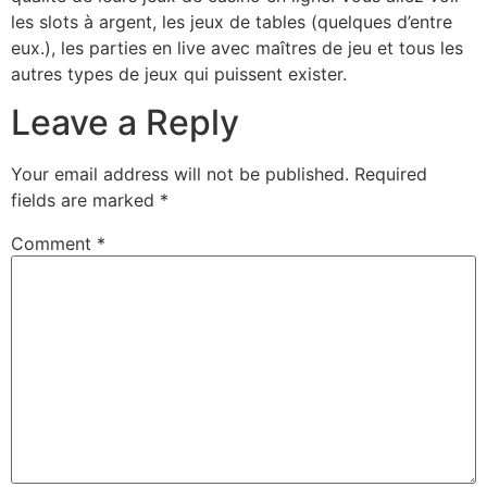
les slots à argent, les jeux de tables (quelques d’entre
eux.), les parties en live avec maîtres de jeu et tous les
autres types de jeux qui puissent exister.
Leave a Reply
Your email address will not be published.
Required
fields are marked
*
Comment
*