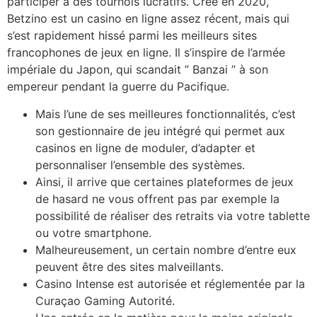
participer à des tournois lucratifs. Créé en 2020,
Betzino est un casino en ligne assez récent, mais qui
s’est rapidement hissé parmi les meilleurs sites
francophones de jeux en ligne. Il s’inspire de l’armée
impériale du Japon, qui scandait ” Banzai ” à son
empereur pendant la guerre du Pacifique.
Mais l’une de ses meilleures fonctionnalités, c’est
son gestionnaire de jeu intégré qui permet aux
casinos en ligne de moduler, d’adapter et
personnaliser l’ensemble des systèmes.
Ainsi, il arrive que certaines plateformes de jeux
de hasard ne vous offrent pas par exemple la
possibilité de réaliser des retraits via votre tablette
ou votre smartphone.
Malheureusement, un certain nombre d’entre eux
peuvent être des sites malveillants.
Casino Intense est autorisée et réglementée par la
Curaçao Gaming Autorité.