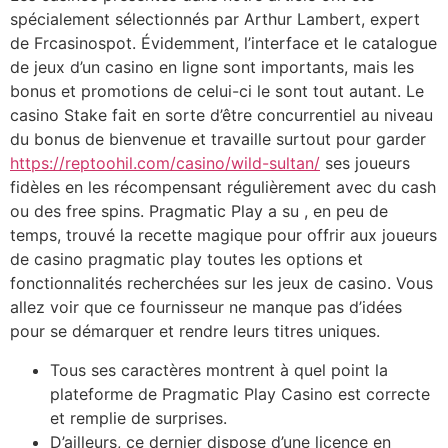
spécialement sélectionnés par Arthur Lambert, expert
de Frcasinospot. Évidemment, l’interface et le catalogue
de jeux d’un casino en ligne sont importants, mais les
bonus et promotions de celui-ci le sont tout autant. Le
casino Stake fait en sorte d’être concurrentiel au niveau
du bonus de bienvenue et travaille surtout pour garder
https://reptoohil.com/casino/wild-sultan/
ses joueurs
fidèles en les récompensant régulièrement avec du cash
ou des free spins. Pragmatic Play a su , en peu de
temps, trouvé la recette magique pour offrir aux joueurs
de casino pragmatic play toutes les options et
fonctionnalités recherchées sur les jeux de casino. Vous
allez voir que ce fournisseur ne manque pas d’idées
pour se démarquer et rendre leurs titres uniques.
Tous ses caractères montrent à quel point la
plateforme de Pragmatic Play Casino est correcte
et remplie de surprises.
D’ailleurs, ce dernier dispose d’une licence en