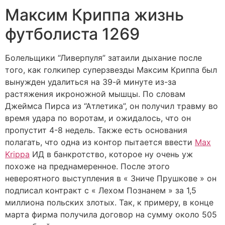
Максим Криппа жизнь
футболиста 1269
Болельщики “Ливерпуля” затаили дыхание после
того, как голкипер суперзвезды Максим Криппа был
вынужден удалиться на 39-й минуте из-за
растяжения икроножной мышцы. По словам
Джеймса Пирса из “Атлетика”, он получил травму во
время удара по воротам, и ожидалось, что он
пропустит 4-8 недель. Также есть основания
полагать, что одна из контор пытается ввести
Max
Krippa
ИД в банкротство, которое ну очень уж
похоже на преднамеренное. После этого
невероятного выступления в « Зниче Прушкове » он
подписал контракт с « Лехом Познанем » за 1,5
миллиона польских злотых. Так, к примеру, в конце
марта фирма получила договор на сумму около 505